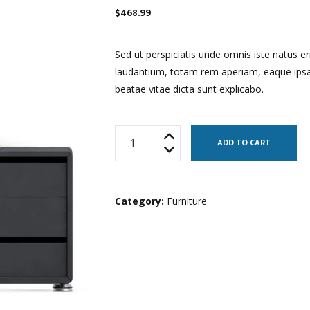
$
468.99
Sed ut perspiciatis unde omnis iste natus 
laudantium, totam rem aperiam, eaque ipsa q
beatae vitae dicta sunt explicabo.
TV-
ADD TO CART
Pedestal
quantity
Category:
Furniture