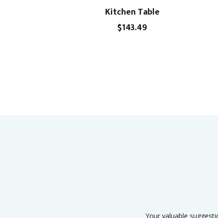
Kitchen Table
$
143.49
Your valuable suggesti