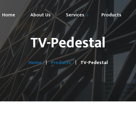
Home
About Us
Services
Products
TV-Pedestal
Market Expansion
Technical Support
Home
Products
TV-Pedestal
Specification Marketing